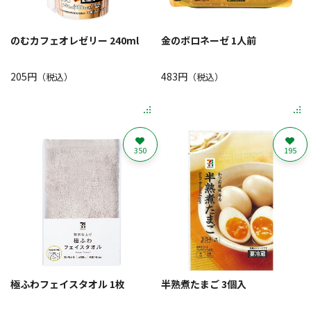
のむカフェオレゼリー 240ml
金のボロネーゼ 1人前
205円
483円
（税込）
（税込）
350
195
極ふわフェイスタオル 1枚
半熟煮たまご 3個入