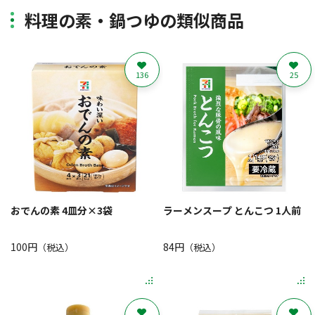
料理の素・鍋つゆの類似商品
136
25
おでんの素 4皿分×3袋
ラーメンスープ とんこつ 1人前
100円
84円
（税込）
（税込）