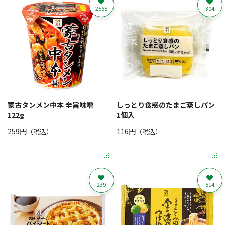
2565
304
蒙古タンメン中本 辛旨味噌
しっとり食感のたまご蒸しパン
122g
1個入
259円
116円
（税込）
（税込）
239
514