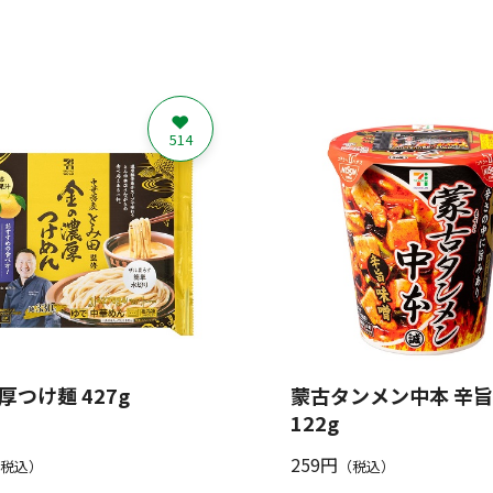
514
厚つけ麺 427g
蒙古タンメン中本 辛
122g
259円
税込）
（税込）