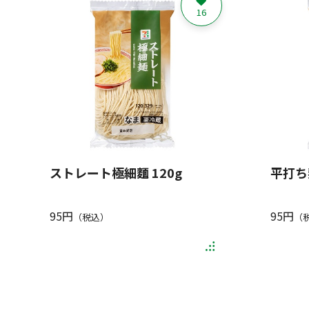
16
ストレート極細麵 120g
平打ち麺
95円
95円
（税込）
（