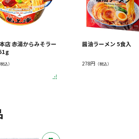
本店 赤湯からみそラー
醤油ラーメン 5食入
51g
278円
税込）
（税込）
品