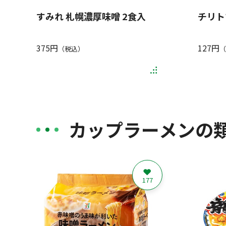
すみれ 札幌濃厚味噌 2食入
チリト
375円
127円
（税込）
（
カップラーメンの
177