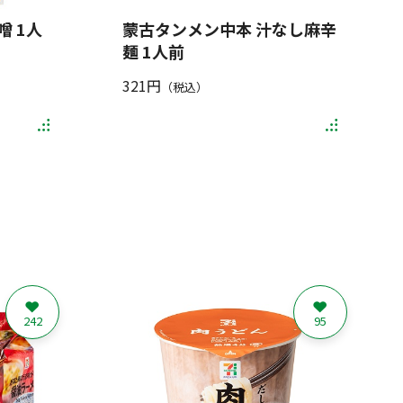
 1人
蒙古タンメン中本 汁なし麻辛
麺 1人前
321円
（税込）
242
95