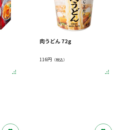
肉うどん 72g
116円
（税込）