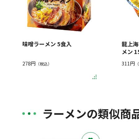
味噌ラーメン 5食入
龍上海
メン 1
278円
311円
（税込）
（
ラーメンの類似商