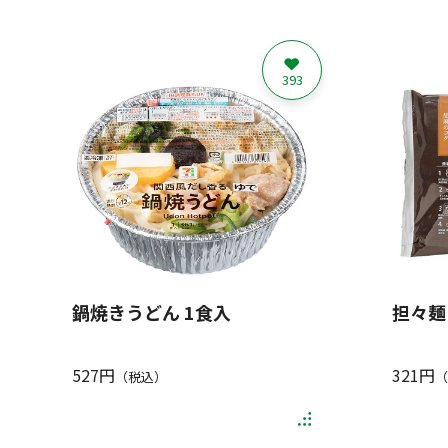
393
鍋焼きうどん 1食入
担々麺
527円
321円
（税込）
（