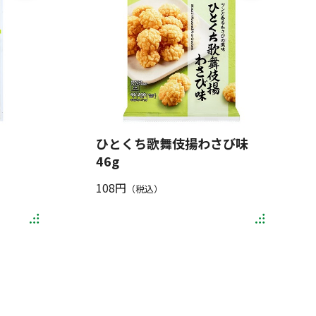
ひとくち歌舞伎揚わさび味
46g
108円
（税込）