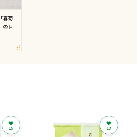
「春菊
」のレ
15
13