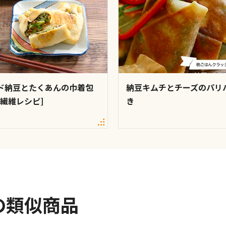
ド納豆とたくあんの巾着包
納豆キムチとチーズのパリ
物繊維レシピ]
き
の類似商品