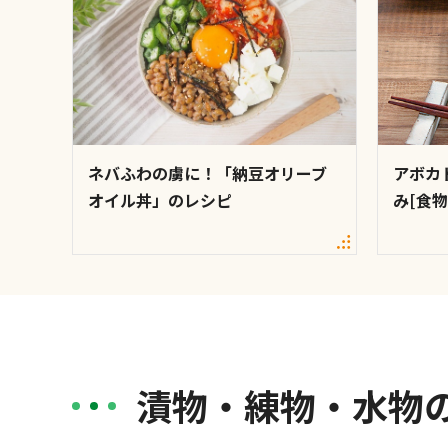
ネバふわの虜に！「納豆オリーブ
アボカ
オイル丼」のレシピ
み[食
漬物・練物・水物