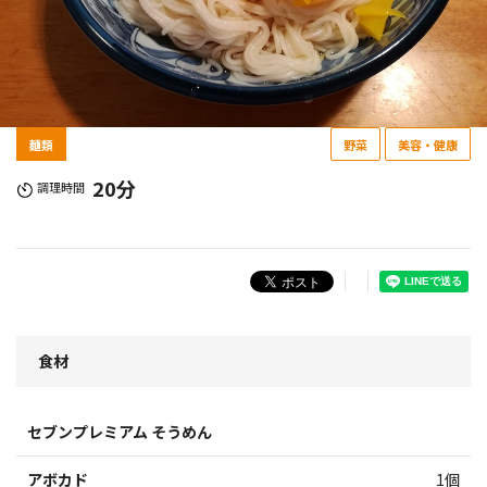
麺類
野菜
美容・健康
20分
調理時間
食材
セブンプレミアム そうめん
アボカド
1個