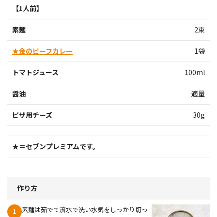
【1人前】
素麺
2束
★金のビーフカレー
1袋
トマトジュース
100ml
醤油
適量
ピザ用チーズ
30g
★＝セブンプレミアムです。
作り方
素麺は茹でて流水で洗い水気をしっかり切っ
1