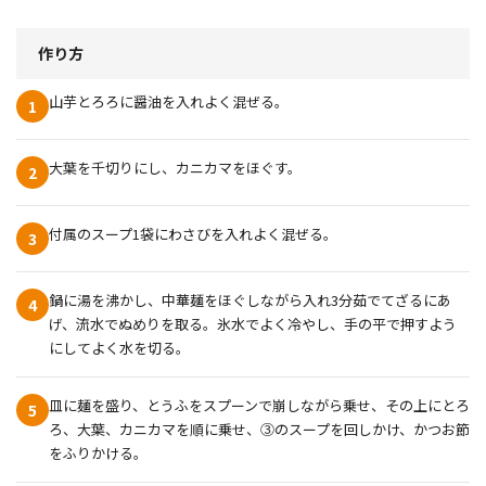
作り方
山芋とろろに醤油を入れよく混ぜる。
1
大葉を千切りにし、カニカマをほぐす。
2
付属のスープ1袋にわさびを入れよく混ぜる。
3
鍋に湯を沸かし、中華麺をほぐしながら入れ3分茹でてざるにあ
4
げ、流水でぬめりを取る。氷水でよく冷やし、手の平で押すよう
にしてよく水を切る。
皿に麺を盛り、とうふをスプーンで崩しながら乗せ、その上にとろ
5
ろ、大葉、カニカマを順に乗せ、③のスープを回しかけ、かつお節
をふりかける。