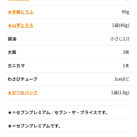
★木綿とうふ
90g
★山芋とろろ
1袋(40g)
醤油
小さじ1/2
大葉
3枚
カニカマ
1本
わさびチューブ
3㎝ほど
★かつおパック
1袋(1.8g)
★＝セブンプレミアム／セブン・ザ・プライスです。
★＝セブンプレミアムです。