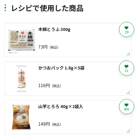
レシピで使用した商品
木綿とうふ 300g
29
73円
（税込）
かつおパック 1.8g×5袋
31
116円
（税込）
山芋とろろ 40g×2袋入
491
149円
（税込）