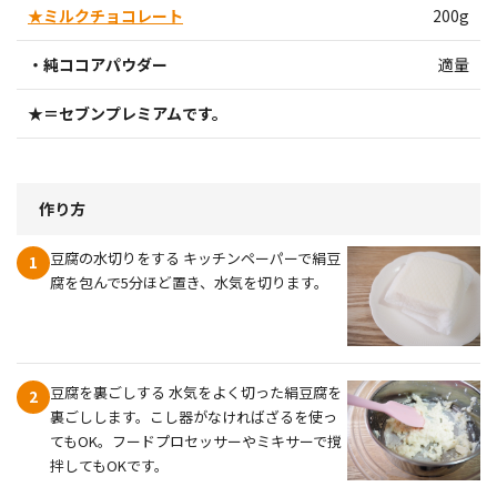
★ミルクチョコレート
200g
・純ココアパウダー
適量
★＝セブンプレミアムです。
作り方
豆腐の水切りをする キッチンペーパーで絹豆
1
腐を包んで5分ほど置き、水気を切ります。
豆腐を裏ごしする 水気をよく切った絹豆腐を
2
裏ごしします。こし器がなければざるを使っ
てもOK。フードプロセッサーやミキサーで撹
拌してもOKです。