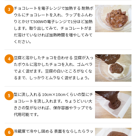
チョコレートを電子レンジで加熱する 耐熱ボ
3
ウルにチョコレートを入れ、ラップをふんわ
りとかけて500Wの電子レンジで1分ほど加熱
します。取り出してみて、チョコレートがま
だ溶けていなければ加熱時間を増やしてみて
ください。
豆腐と溶かしたチョコを合わせる 豆腐が入っ
4
たボウルに溶かしたチョコを入れ、ゴムベラ
でよく混ぜます。豆腐の白いところがなくな
るまで、しっかりとムラなく混ぜましょう。
型に流し入れる 10cm×10cmくらいの型にチ
5
ョコレートを流し入れます。ちょうどいい大
きさの型がなければ、保存容器やラップでも
代用可能です。
冷蔵庫で冷やし固める 表面をならしたらラッ
6