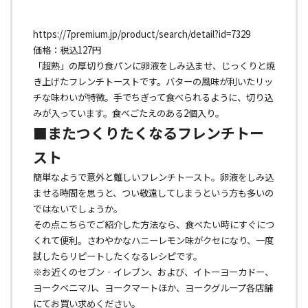
https://7premium.jp/product/search/detail?id=7329
価格：税込127円
「超熟」の厚切り食パンに卵液をしみ込ませ、じっくりと焼
き上げたフレンチトーストです。バターの風味が利いたリッ
チな味わいが特徴。手でちぎって食べられるように、切り込
みが入っています。食べごたえのある2個入り。
■またつくりたくなるフレンチトー
スト
簡単なようで意外と難しいフレンチトースト。卵液をしみ込
ませる時間を思うと、つい敬遠してしまうという方も多いの
ではないでしょうか。
その点こちらでご紹介した方法なら、食べたい時にすぐにつ
くれて便利。さわやかなハニーレモン味がクセになり、一度
試したらリピートしたくなるレシピです。
※お近くのセブン‐イレブン、および、イトーヨーカドー、
ヨークベニマル、ヨークマートほか、ヨークグループ各店舗
にてお買い求めください。