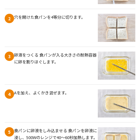
穴を開けた食パンを4等分に切ります。
2
卵液をつくる 食パンが入る大きさの耐熱容器
3
に卵を割りほぐします。
Aを加え、よくかき混ぜます。
4
食パンに卵液をしみ込ませる 食パンを卵液に
5
浸し、500Wのレンジで40〜60秒加熱します。