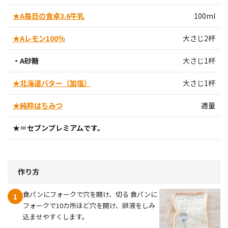
★A毎日の食卓3.6牛乳
100ml
★Aレモン100％
大さじ2杯
・A砂糖
大さじ1杯
★北海道バター（加塩）
大さじ1杯
★純粋はちみつ
適量
★＝セブンプレミアムです。
作り方
食パンにフォークで穴を開け、切る 食パンに
1
フォークで10カ所ほど穴を開け、卵液をしみ
込ませやすくします。