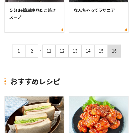
５分de簡単絶品たこ焼き
なんちゃってラザニア
スープ
1
2
…
11
12
13
14
15
16
おすすめレシピ