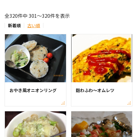
全320件中 301～320件を表示
新着順
古い順
おやき風オニオンリング
麩わふわ～オムレツ