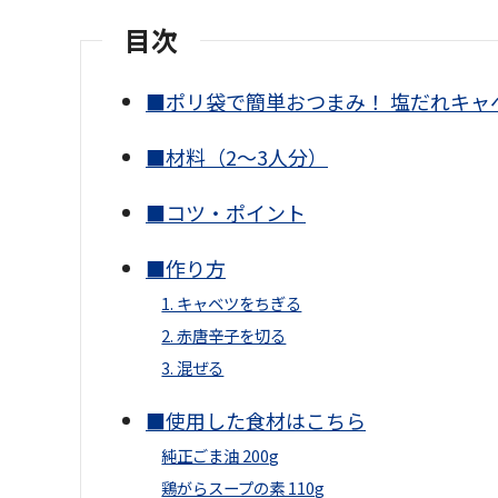
目次
■ポリ袋で簡単おつまみ！ 塩だれキャ
■材料（2〜3人分）
■コツ・ポイント
■作り方
1. キャベツをちぎる
2. 赤唐辛子を切る
3. 混ぜる
■使用した食材はこちら
純正ごま油 200g
鶏がらスープの素 110g