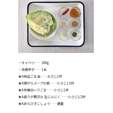
・キャベツ……200g
・赤唐辛子……1本
★A純正ごま油……大さじ1杯
★A鶏がらスープの素……小さじ1.5杯
★A有機白いりごま……小さじ1杯
★A香りが贅沢な 生にんにく……小さじ1/2杯
★Aあらびきこしょう……適量