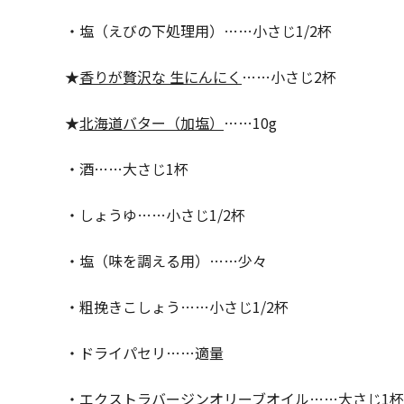
・塩（えびの下処理用）……小さじ1/2杯
★
香りが贅沢な 生にんにく
……小さじ2杯
★
北海道バター（加塩）
……10g
・酒……大さじ1杯
・しょうゆ……小さじ1/2杯
・塩（味を調える用）……少々
・粗挽きこしょう……小さじ1/2杯
・ドライパセリ……適量
・エクストラバージンオリーブオイル……大さじ1杯