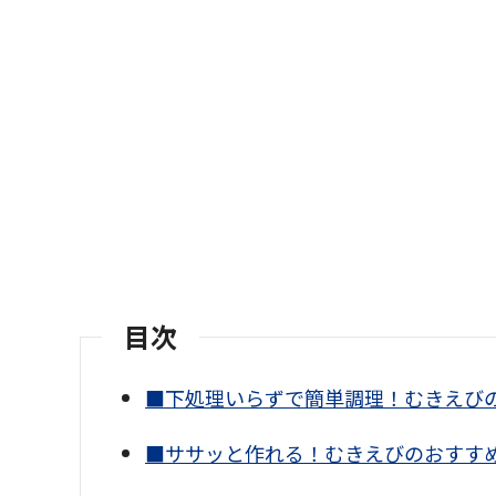
目次
■下処理いらずで簡単調理！むきえび
■ササッと作れる！むきえびのおすす