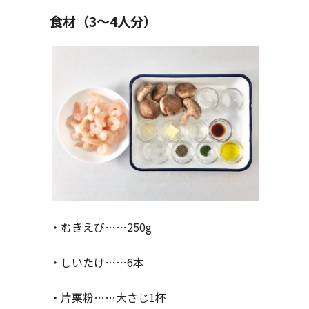
食材（3〜4人分）
・むきえび……250g
・しいたけ……6本
・片栗粉……大さじ1杯