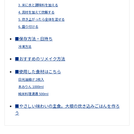
3. 米に水と調味料を加える
4. 具材を加えて炊飯する
5. 炊き上がったら全体を混ぜる
6. 盛り付ける
■保存方法・日持ち
冷凍方法
■おすすめのリメイク方法
■使用した食材はこちら
日光油揚げ 2枚入
本みりん 1000ml
純米料理清酒 500ml
■やさしい味わいの主食。大根の炊き込みごはんを作ろ
う