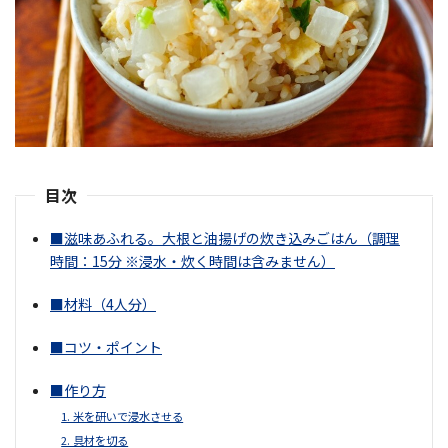
目次
■滋味あふれる。大根と油揚げの炊き込みごはん（調理
時間：15分 ※浸水・炊く時間は含みません）
■材料（4人分）
■コツ・ポイント
■作り方
1. 米を研いで浸水させる
2. 具材を切る