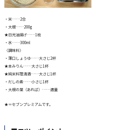
・米……2合
・大根……200g
★
日光油揚げ
……1枚
・水……300ml
〈調味料〉
・薄口しょうゆ……大さじ2杯
★
本みりん
……大さじ1杯
★
純米料理清酒
……大さじ1杯
・だしの素……小さじ1杯
・大根の葉（あれば）……適量
★＝セブンプレミアムです。