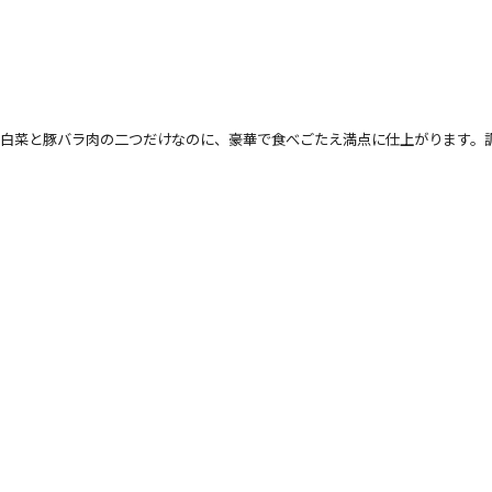
白菜と豚バラ肉の二つだけなのに、豪華で食べごたえ満点に仕上がります。調