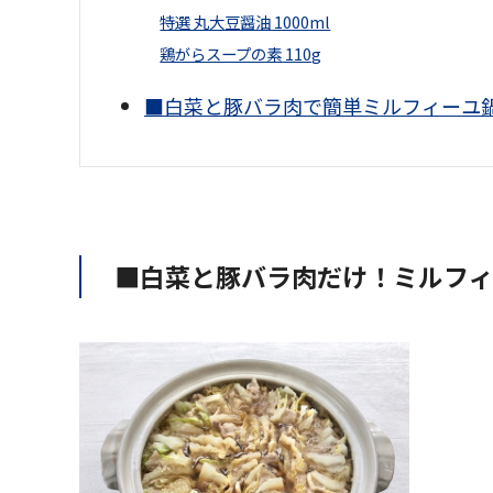
特選 丸大豆醤油 1000ml
鶏がらスープの素 110g
■白菜と豚バラ肉で簡単ミルフィーユ
■白菜と豚バラ肉だけ！ミルフィ