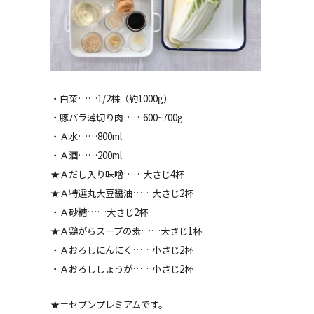
・白菜……1/2株（約1000g）
・豚バラ薄切り肉……600~700g
・Ａ水……800ml
・Ａ酒……200ml
★Ａだし入り味噌……大さじ4杯
★Ａ特選丸大豆醤油……大さじ2杯
・Ａ砂糖……大さじ2杯
★Ａ鶏がらスープの素……大さじ1杯
・Ａおろしにんにく……小さじ2杯
・Ａおろししょうが……小さじ2杯
★＝セブンプレミアムです。