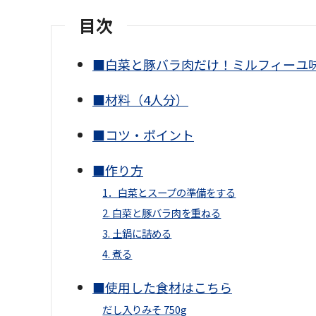
目次
■白菜と豚バラ肉だけ！ミルフィーユ味
■材料（4人分）
■コツ・ポイント
■作り方
1．白菜とスープの準備をする
2. 白菜と豚バラ肉を重ねる
3. 土鍋に詰める
4. 煮る
■使用した食材はこちら
だし入りみそ 750g