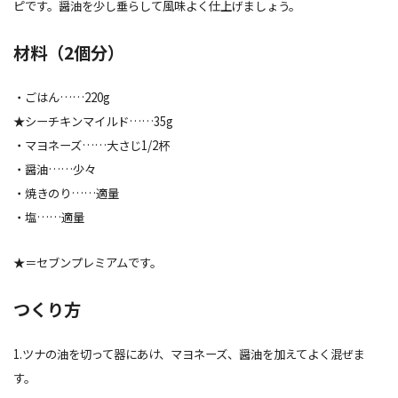
ピです。醤油を少し垂らして風味よく仕上げましょう。
材料（2個分）
・ごはん……220g
★シーチキンマイルド……35g
・マヨネーズ……大さじ1/2杯
・醤油……少々
・焼きのり……適量
・塩……適量
★＝セブンプレミアムです。
つくり方
1.ツナの油を切って器にあけ、マヨネーズ、醤油を加えてよく混ぜま
す。