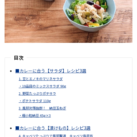
目次
■カレーに合う【サラダ】レシピ3選
1. 豆とエノキのマリネサラダ
・10品目のミックスサラダ 90g
2. 野菜たっぷりポテサラ
・ポテトサラダ 110g
3. 風邪対策抜群！ 納豆玉ねぎ
・極小粒納豆 45g×3
■カレーに合う【漬けもの】レシピ3選
4. キャベツたっぷりで風邪撃退 キャベツ塩昆布