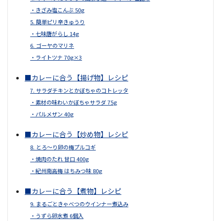
・きざみ塩こんぶ 50g
5. 簡単ピリ辛きゅうり
・七味唐がらし 14g
6. ゴーヤのマリネ
・ライトツナ 70g×3
■カレーに合う【揚げ物】レシピ
7. サラダチキンとかぼちゃのコトレッタ
・素材の味わいかぼちゃサラダ 75g
・パルメザン 40g
■カレーに合う【炒め物】レシピ
8. とろ～り卵の梅プルコギ
・焼肉のたれ 甘口 400g
・紀州南高梅 はちみつ味 80g
■カレーに合う【煮物】レシピ
9. まるごときゃべつのウインナー煮込み
・うずら卵水煮 6個入