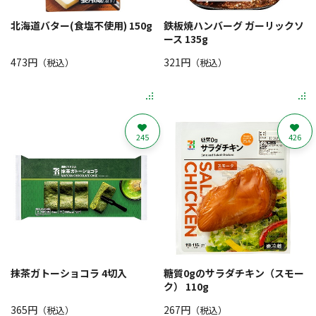
北海道バター(食塩不使用) 150g
鉄板焼ハンバーグ ガーリックソ
ース 135g
473円
321円
（税込）
（税込）
245
426
抹茶ガトーショコラ 4切入
糖質0gのサラダチキン（スモー
ク） 110g
365円
267円
（税込）
（税込）