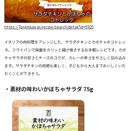
https://7premium.jp/recipe/search/detail?id=5925
イタリアの肉料理をアレンジした、サラダチキンとカボチャのコトレッ
タ。フライパンで両面をカリッと揚げ焼きするお手軽レシピです。カボ
チャサラダの甘さとチーズのコクが、カレーの辛さをやさしく包み込み
ます。サラダチキンの肉感も楽しく、子どもから大人までおいしくいた
だくことができそう。
・素材の味わいかぼちゃサラダ 75g