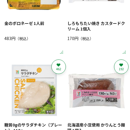
金のボロネーゼ 1人前
しろもちたい焼き カスタードク
リーム 1個入
483円
170円
（税込）
（税込）
462
192
糖質0gのサラダチキン（プレー
北海道産小豆使用 かりんとう饅