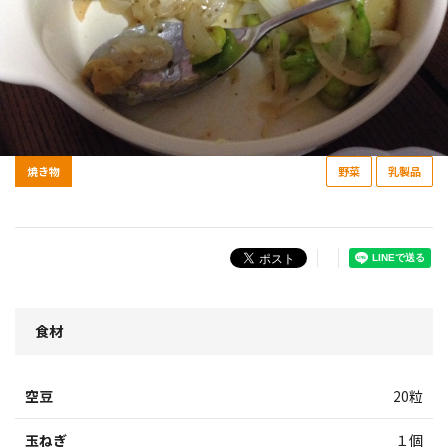
焼き物
野菜
乳製品
食材
空豆
20粒
玉ねぎ
１個