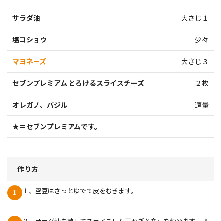
サラダ油
大さじ１
塩コショウ
少々
マヨネーズ
大さじ３
セブンプレミアム とろけるスライスチーズ
２枚
オレガノ、バジル
適量
★＝セブンプレミアムです。
作り方
１、空豆はさっとゆでて皮をむきます。
1
２、サラダ油を熱してスライスした玉ねぎと空豆を炒めます。軽