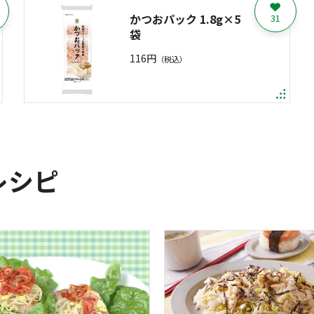
かつおパック 1.8g×5
31
袋
116円
（税込）
レシピ