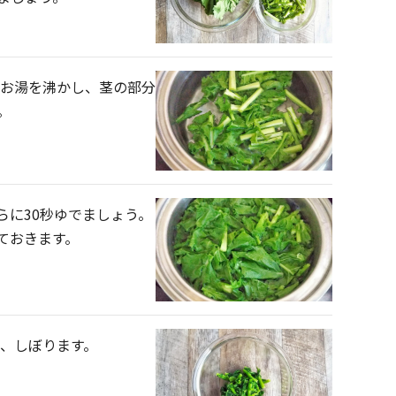
のお湯を沸かし、茎の部分
。
らに30秒ゆでましょう。
ておきます。
ら、しぼります。