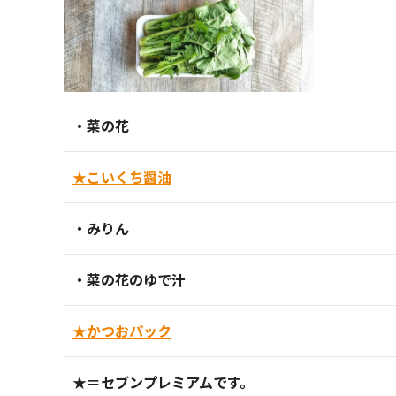
・菜の花
★こいくち醤油
・みりん
・菜の花のゆで汁
★かつおパック
★＝セブンプレミアムです。