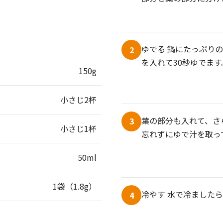
ゆでる 鍋にたっぷり
2
を入れて30秒ゆでます
150g
小さじ2杯
葉の部分も入れて、さ
3
小さじ1杯
忘れずにゆで汁を取っ
50ml
1袋（1.8g）
冷やす 水で冷ました
4