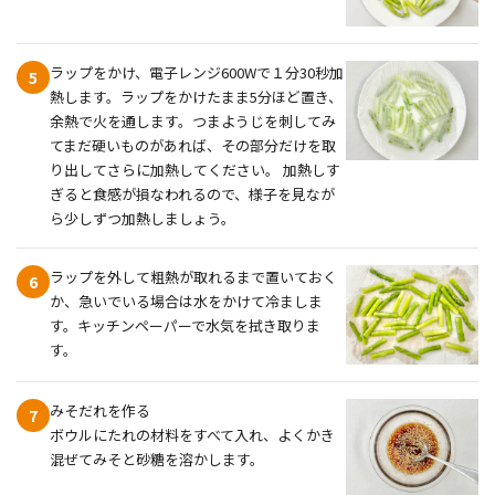
ラップをかけ、電子レンジ600Wで１分30秒加
5
熱します。ラップをかけたまま5分ほど置き、
余熱で火を通します。つまようじを刺してみ
てまだ硬いものがあれば、その部分だけを取
り出してさらに加熱してください。 加熱しす
ぎると食感が損なわれるので、様子を見なが
ら少しずつ加熱しましょう。
ラップを外して粗熱が取れるまで置いておく
6
か、急いでいる場合は水をかけて冷ましま
す。キッチンペーパーで水気を拭き取りま
す。
みそだれを作る
7
ボウルにたれの材料をすべて入れ、よくかき
混ぜてみそと砂糖を溶かします。