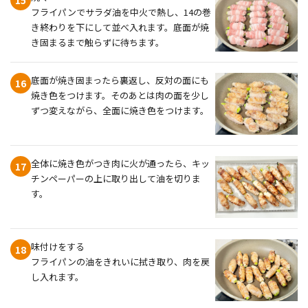
フライパンでサラダ油を中火で熱し、14の巻
き終わりを下にして並べ入れます。底面が焼
き固まるまで触らずに待ちます。
底面が焼き固まったら裏返し、反対の面にも
16
焼き色をつけます。そのあとは肉の面を少し
ずつ変えながら、全面に焼き色をつけます。
全体に焼き色がつき肉に火が通ったら、キッ
17
チンペーパーの上に取り出して油を切りま
す。
味付けをする
18
フライパンの油をきれいに拭き取り、肉を戻
し入れます。