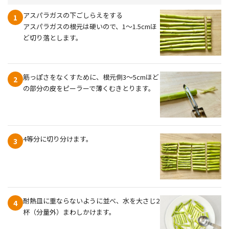
アスパラガスの下ごしらえをする
1
アスパラガスの根元は硬いので、1〜1.5cmほ
ど切り落とします。
筋っぽさをなくすために、根元側3〜5cmほど
2
の部分の皮をピーラーで薄くむきとります。
4等分に切り分けます。
3
耐熱皿に重ならないように並べ、水を大さじ2
4
杯（分量外）まわしかけます。