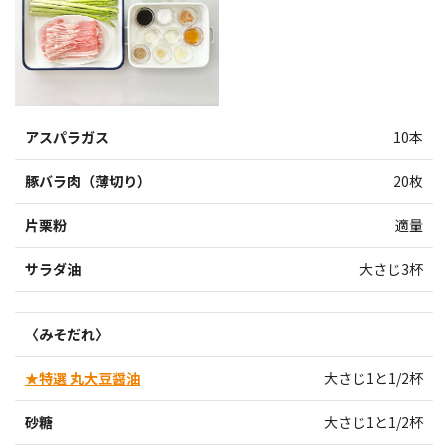
アスパラガス
10本
豚バラ肉（薄切り）
20枚
片栗粉
適量
サラダ油
大さじ3杯
〈みそだれ〉
★特選 丸大豆醤油
大さじ1と1/2杯
砂糖
大さじ1と1/2杯