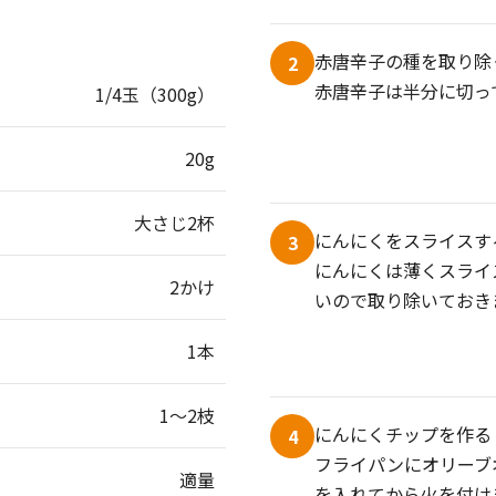
赤唐辛子の種を取り除
2
赤唐辛子は半分に切っ
1/4玉（300g）
20g
大さじ2杯
にんにくをスライスす
3
にんにくは薄くスライ
2かけ
いので取り除いておき
1本
1～2枝
にんにくチップを作る
4
フライパンにオリーブ
適量
を入れてから火を付け