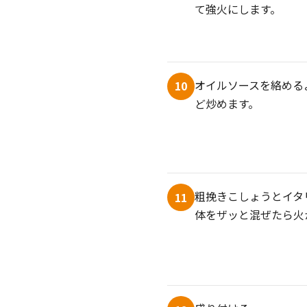
て強火にします。
オイルソースを絡める
10
ど炒めます。
粗挽きこしょうとイタ
11
体をザッと混ぜたら火