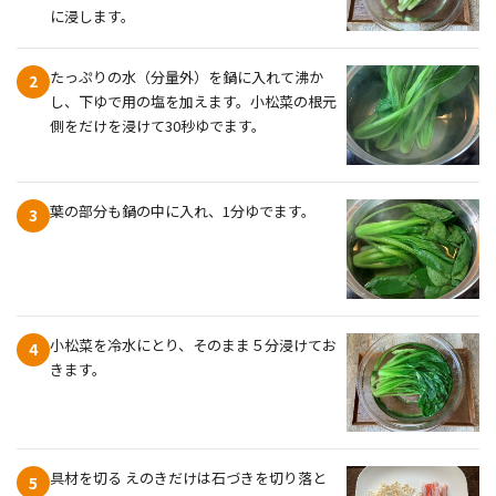
に浸します。
たっぷりの水（分量外）を鍋に入れて沸か
2
し、下ゆで用の塩を加えます。小松菜の根元
側をだけを浸けて30秒ゆでます。
葉の部分も鍋の中に入れ、1分ゆでます。
3
小松菜を冷水にとり、そのまま５分浸けてお
4
きます。
具材を切る えのきだけは石づきを切り落と
5