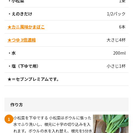
・小松菜
1束
・えのきだけ
1/2パック
★カニ風味かまぼこ
6本
★つゆ 3倍濃縮
大さじ4杯
・水
200ml
・塩（下ゆで用）
小さじ1杯
★＝セブンプレミアムです。
作り方
小松菜を下ゆでする 小松菜はボウルに張った
1
水でふり洗いし、根元に十字の切り込みを入
れます。ボウルの水を入れ替え、根元を5分水