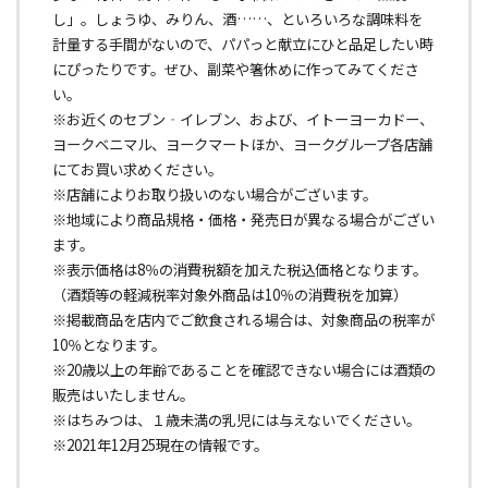
し」。しょうゆ、みりん、酒……、といろいろな調味料を
計量する手間がないので、パパっと献立にひと品足したい
時
にぴったりです。ぜひ、副菜や箸休めに作ってみてくださ
い。
※お近くのセブン‐イレブン、および、イトーヨーカドー、
ヨークベニマル、ヨークマートほか、ヨークグループ各店舗
にてお買い求めください。
※店舗によりお取り扱いのない場合がございます。
※地域により商品規格・価格・発売日が異なる場合がござい
ます。
※表示価格は8％の消費税額を加えた税込価格となります。
（酒類等の軽減税率対象外商品は10％の消費税を加算）
※掲載商品を店内でご飲食される場合は、対象商品の税率が
10％となります。
※20歳以上の年齢であることを確認できない場合には酒類の
販売はいたしません。
※はちみつは、１歳未満の乳児には与えないでください。
※2021年12月25現在の情報です。