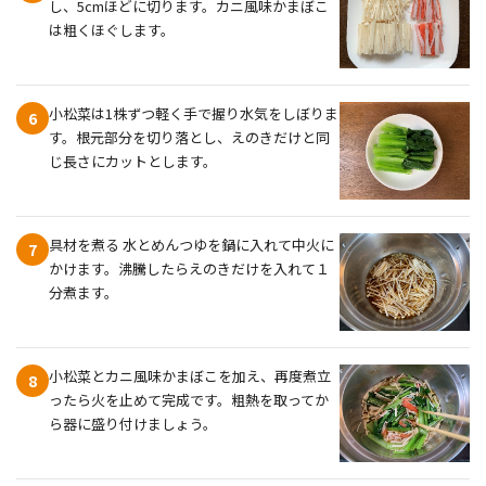
し、5cmほどに切ります。カニ風味かまぼこ
は粗くほぐします。
小松菜は1株ずつ軽く手で握り水気をしぼりま
6
す。根元部分を切り落とし、えのきだけと同
じ長さにカットとします。
具材を煮る 水とめんつゆを鍋に入れて中火に
7
かけます。沸騰したらえのきだけを入れて１
分煮ます。
小松菜とカニ風味かまぼこを加え、再度煮立
8
ったら火を止めて完成です。粗熱を取ってか
ら器に盛り付けましょう。