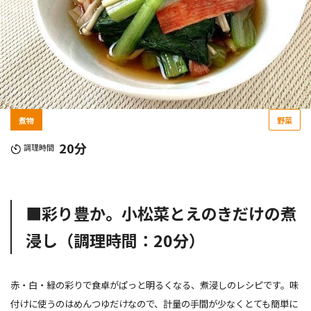
煮物
野菜
20分
調理時間
■彩り豊か。小松菜と
えのきだけ
の煮
浸し（調理時間：20分）
赤・白・緑の彩りで食卓がぱっと明るくなる、煮浸しのレシピです。味
付けに使うのはめんつゆだけなので、計量の手間が少なくとても簡単に