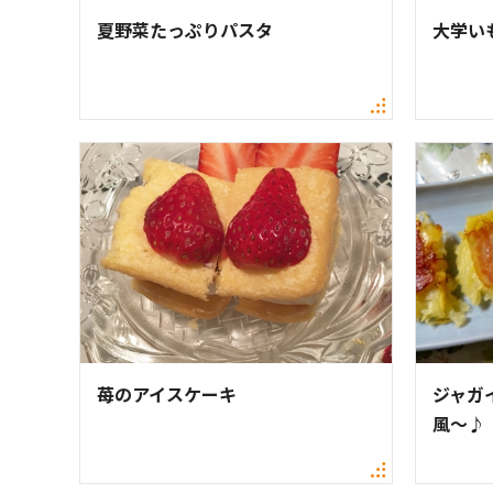
夏野菜たっぷりパスタ
大学い
苺のアイスケーキ
ジャガ
風～♪