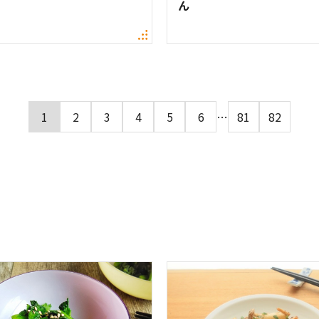
ん
1
2
3
4
5
6
…
81
82