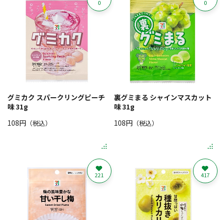
0
0
グミカク スパークリングピーチ
裏グミまる シャインマスカット
味 31g
味 31g
108円
108円
（税込）
（税込）
221
417