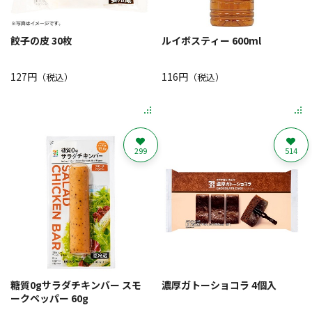
餃子の皮 30枚
ルイボスティー 600ml
127円
116円
（税込）
（税込）
299
514
糖質0gサラダチキンバー スモ
濃厚ガトーショコラ 4個入
ークペッパー 60g