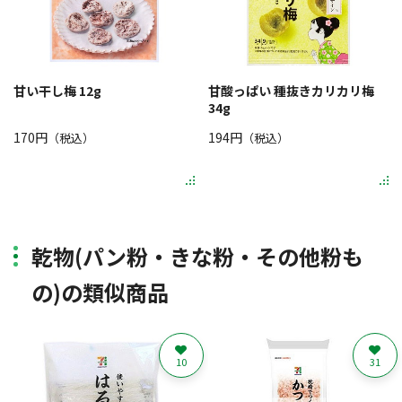
甘い干し梅 12g
甘酸っぱい 種抜きカリカリ梅
34g
170円
194円
（税込）
（税込）
乾物(パン粉・きな粉・その他粉も
の)の類似商品
10
31