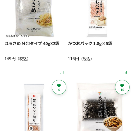
はるさめ 分包タイプ 40gX2袋
かつおパック 1.8g×5袋
149円
116円
（税込）
（税込）
0
10