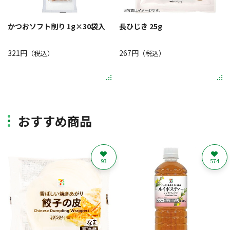
かつおソフト削り 1g×30袋入
長ひじき 25g
321円
267円
（税込）
（税込）
おすすめ商品
93
574