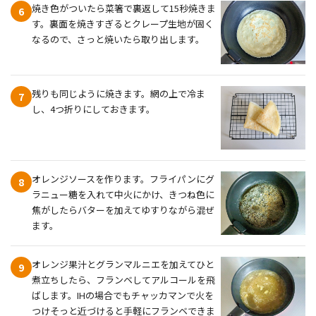
焼き色がついたら菜箸で裏返して15秒焼きま
6
す。裏面を焼きすぎるとクレープ生地が固く
なるので、さっと焼いたら取り出します。
残りも同じように焼きます。網の上で冷ま
7
し、4つ折りにしておきます。
オレンジソースを作ります。フライパンにグ
8
ラニュー糖を入れて中火にかけ、きつね色に
焦がしたらバターを加えてゆすりながら混ぜ
ます。
オレンジ果汁とグランマルニエを加えてひと
9
煮立ちしたら、フランベしてアルコールを飛
ばします。IHの場合でもチャッカマンで火を
つけそっと近づけると手軽にフランベできま