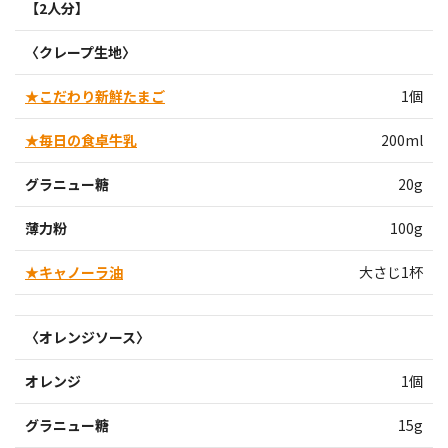
【2人分】
〈クレープ生地〉
★こだわり新鮮たまご
1個
★毎日の食卓牛乳
200ml
グラニュー糖
20g
薄力粉
100g
★キャノーラ油
大さじ1杯
〈オレンジソース〉
オレンジ
1個
グラニュー糖
15g