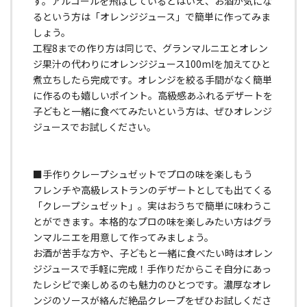
す。アルコールを飛ばしているとはいえ、お酒が気にな
るという方は「オレンジジュース」で簡単に作ってみま
しょう。
工程8までの作り方は同じで、グランマルニエとオレン
ジ果汁の代わりにオレンジジュース100mlを加えてひと
煮立ちしたら完成です。オレンジを絞る手間がなく簡単
に作るのも嬉しいポイント。高級感あふれるデザートを
子どもと一緒に食べてみたいという方は、ぜひオレンジ
ジュースでお試しください。
■手作りクレープシュゼットでプロの味を楽しもう
フレンチや高級レストランのデザートとしても出てくる
「クレープシュゼット」。実はおうちで簡単に味わうこ
とができます。本格的なプロの味を楽しみたい方はグラ
ンマルニエを用意して作ってみましょう。
お酒が苦手な方や、子どもと一緒に食べたい時はオレン
ジジュースで手軽に完成！手作りだからこそ自分にあっ
たレシピで楽しめるのも魅力のひとつです。濃厚なオレ
ンジのソースが絡んだ絶品クレープをぜひお試しくださ