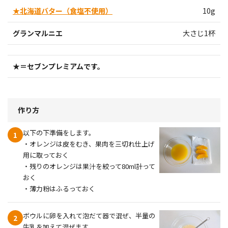
★北海道バター（食塩不使用）
10g
グランマルニエ
大さじ1杯
★＝セブンプレミアムです。
作り方
以下の下準備をします。
1
・オレンジは皮をむき、果肉を三切れ仕上げ
用に取っておく
・残りのオレンジは果汁を絞って80ml計って
おく
・薄力粉はふるっておく
ボウルに卵を入れて泡だて器で混ぜ、半量の
2
牛乳を加えて混ぜます。