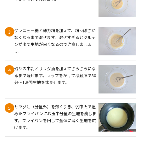
グラニュー糖と薄力粉を加えて、粉っぽさが
3
なくなるまで混ぜます。混ぜすぎるとグルテ
ンが出て生地が固くなるので注意しましょ
う。
残りの牛乳とサラダ油を加えてさらさらにな
4
るまで混ぜます。ラップをかけて冷蔵庫で30
分～1時間生地を休ませます。
サラダ油（分量外）を薄く引き、弱中火で温
5
めたフライパンにお玉半分量の生地を流しま
す。フライパンを回して全体に薄く生地を広
げます。