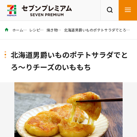
ホーム
レシピ
焼き物
北海道男爵いものポテトサラダでとろ〜りチーズのいももち
商品を探す
レシピを探す
北海道男爵いものポテトサラダでと
ろ〜りチーズのいももち