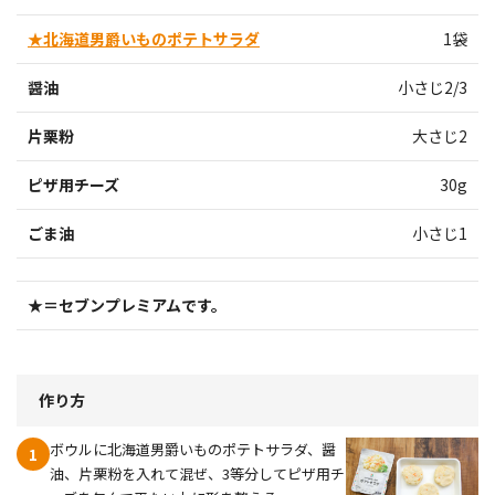
★北海道男爵いものポテトサラダ
1袋
醤油
小さじ2/3
片栗粉
大さじ2
ピザ用チーズ
30g
ごま油
小さじ1
★＝セブンプレミアムです。
作り方
ボウルに北海道男爵いものポテトサラダ、醤
1
油、片栗粉を入れて混ぜ、3等分してピザ用チ