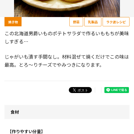
焼き物
野菜
乳製品
ラク速レシピ
この北海道男爵いものポテトサラダで作るいももちが美味
しすぎる…
じゃがいも潰す手間なし。材料混ぜて焼くだけでこの味は
最高。とろ〜りチーズでやみつきになります。
食材
【作りやすい分量】