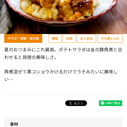
サラダ・漬物・和え物
野菜
お肉
おつまみ
ラク速レシピ
夏のおつまみにこれ最高。ポテトサラダは金の豚角煮と合
わせると背徳の美味しさ。
角煮混ぜて黒コショウかけるだけでうそみたいに美味し
い…
食材