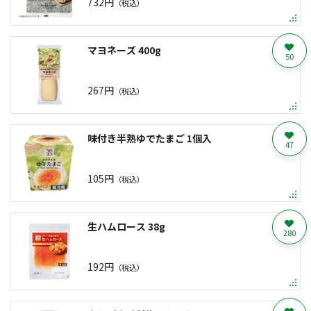
732円
（税込）
マヨネーズ 400g
50
267円
（税込）
味付き半熟ゆでたまご 1個入
47
105円
（税込）
生ハムロース 38g
280
192円
（税込）