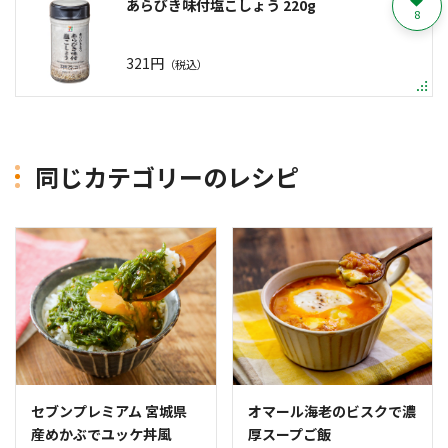
あらびき味付塩こしょう 220g
8
321円
（税込）
同じカテゴリーのレシピ
セブンプレミアム 宮城県
オマール海老のビスクで濃
産めかぶでユッケ丼風
厚スープご飯