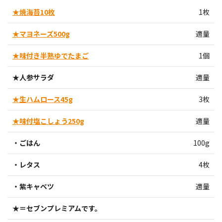
★焼海苔10枚
1枚
★マヨネーズ500g
適量
★味付き半熟ゆでたまご
1個
★人参サラダ
適量
★生ハムロース45g
3枚
★味付塩こしょう250g
適量
・ごはん
100g
・レタス
4枚
・紫キャベツ
適量
★＝セブンプレミアムです。