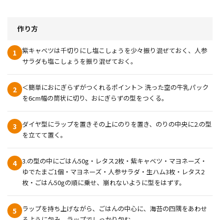
作り方
紫キャベツは千切りにし塩こしょうを少々振り混ぜておく、人参
1
サラダも塩こしょうを振り混ぜておく。
＜簡単におにぎらずがつくれるポイント＞ 洗った空の牛乳パック
2
を6cm幅の筒状に切り、おにぎらずの型をつくる。
ダイヤ型にラップを置きその上にのりを置き、のりの中央に2.の型
3
を立てて置く。
3.の型の中にごはん50g・レタス2枚・紫キャベツ・マヨネーズ・
4
ゆでたまご1個・マヨネーズ・人参サラダ・生ハム3枚・レタス2
枚・ごはん50gの順に乗せ、崩れないように型をはずす。
ラップを持ち上げながら、ごはんの中心に、海苔の四隅をあわせ
5
るように包み、ラップでしっかり包む。