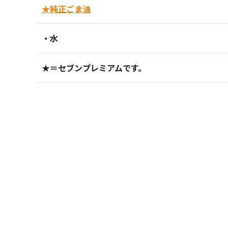
★純正ごま油
・水
★＝セブンプレミアムです。