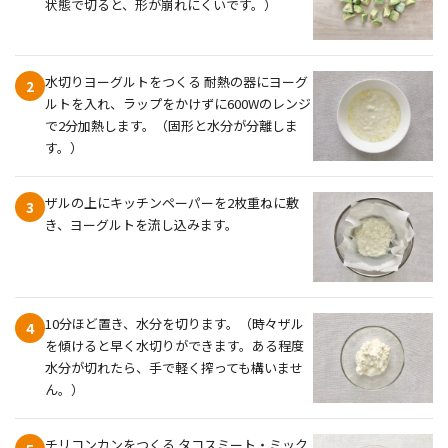
状態で切ると、形が崩れにくいです。）
水切りヨーグルトをつくる 耐熱の器にヨーグ
2
ルトを入れ、ラップをかけずに600Wのレンジ
で2分加熱します。（固形と水分が分離しま
す。）
ザルの上にキッチンペーパーを2枚重ねに敷
3
き、ヨーグルトを流し込みます。
10分ほど置き、水分を切ります。（時々ザル
4
を傾けると早く水切りができます。ある程度
水分が切れたら、手で軽く搾っても構いませ
ん。）
チリコンカンをつくる タコスミート・ミック