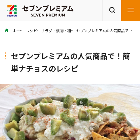
ホーム
レシピ
サラダ・漬物・和え物
セブンプレミアムの人気商品で！簡単ナチョスのレシピ
商品を探す
レシピを探す
セブンプレミアムの人気商品で！簡
単ナチョスのレシピ