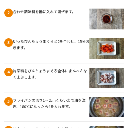
合わせ調味料を器に入れて混ぜます。
2
切ったびんちょうまぐろと2を合わせ、15分お
3
きます。
片栗粉をびんちょうまぐろ全体にまんべんな
4
くまぶします。
フライパンの深さ1～2cmくらいまで油を注
5
ぎ、180℃になったら4を入れます。