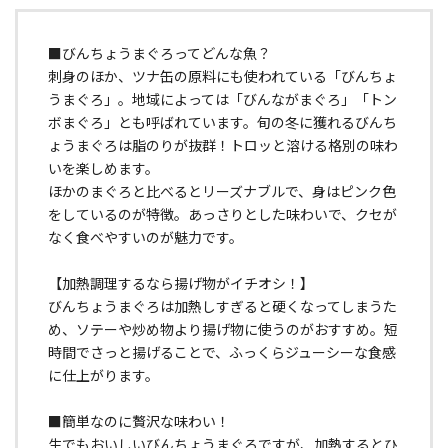
■びんちょうまぐろってどんな魚？
刺身のほか、ツナ缶の原料にも使われている「びんちょ
うまぐろ」。地域によっては「びんながまぐろ」「トン
ボまぐろ」とも呼ばれています。旬の冬に獲れるびんち
ょうまぐろは脂のりが抜群！トロッと溶ける格別の味わ
いを楽しめます。
ほかのまぐろと比べるとリーズナブルで、身はピンク色
をしているのが特徴。あっさりとした味わいで、クセが
なく食べやすいのが魅力です。
【加熱調理するなら揚げ物がイチオシ！】
びんちょうまぐろは加熱しすぎると硬くなってしまうた
め、ソテーや炒め物より揚げ物に使うのがおすすめ。短
時間でさっと揚げることで、ふっくらジューシーな食感
に仕上がります。
■簡単なのに贅沢な味わい！
生でもおいしいびんちょうまぐろですが、加熱するとひ