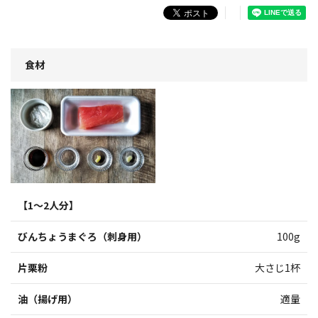
食材
【1～2人分】
びんちょうまぐろ（刺身用）
100g
片栗粉
大さじ1杯
油（揚げ用）
適量