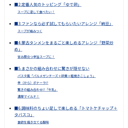
■2.定番人気のトッピング「ゆで卵」
スープに浸して食べたい！
■3.ファンなら必ず試してもらいたいアレンジ「納豆」
スープが絡みつく
■4.蒙古タンメンをまるごと楽しめるアレンジ「野菜炒
め」
甘み際立つ辛旨スープに！
■5.まさかの組み合わせに驚きが隠せない
パスタ風「パルメザンチーズ＋卵黄＋粗挽きこしょう」
辛（から）ボナーラ
!?
驚きの組み合わせ!?「牛乳」
濃厚マイルド！
■6.調味料のちょい足しで楽しめる「トマトケチャップ＋
タバスコ」
食欲を掻き立てる酸味