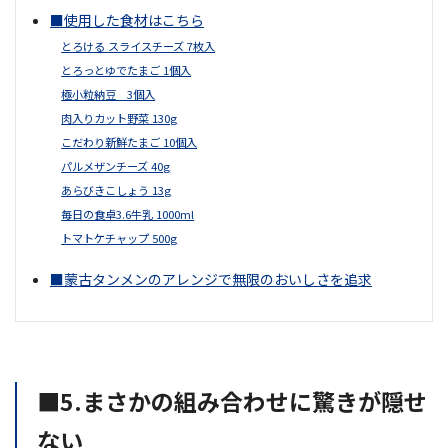
■使用した食材はこちら
とろける スライスチーズ 7枚入
とろっとゆでたまご 1個入
極小粒納豆 3個入
肉入りカット野菜 130g
こだわり新鮮たまご 10個入
パルメザンチーズ 40g
あらびきこしょう 13g
毎日の食卓3.6牛乳 1000ml
トマトケチャップ 500g
■蒙古タンメンのアレンジで無限のおいしさを追求
■5.まさかの組み合わせに驚きが隠せ
ない