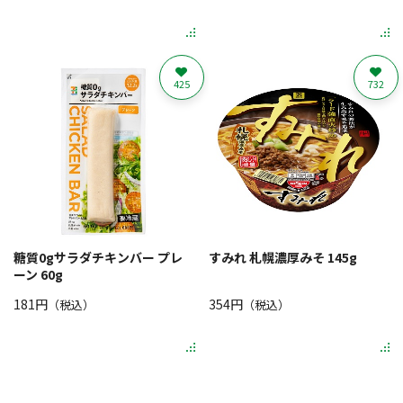
425
732
糖質0gサラダチキンバー プレ
すみれ 札幌濃厚みそ 145g
ーン 60g
181円
354円
（税込）
（税込）