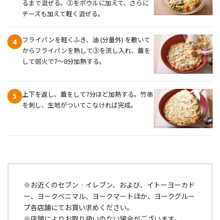
るまで混ぜる。②をボウルに加えて、さらに
チーズも加えて軽く混ぜる。
フライパンを軽くふき、油 (分量外) を敷いて
4
からフライパンを熱して③を流し入れ、蓋を
して弱火で7～8分加熱する。
上下を返し、蓋をして7分ほど加熱する。竹串
5
を刺し、生地がついてこなければ完成。
※お近くのセブン‐イレブン、および、イトーヨーカド
ー、ヨークベニマル、ヨークマートほか、ヨークグルー
プ各店舗にてお買い求めください。
※店舗によりお取り扱いのない場合がございます。