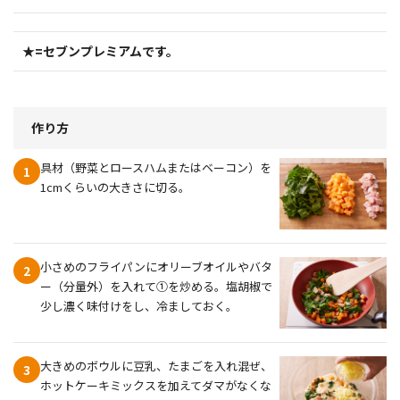
★=セブンプレミアムです。
作り方
具材（野菜とロースハムまたはベーコン）を
1
1cmくらいの大きさに切る。
小さめのフライパンにオリーブオイルやバタ
2
ー（分量外）を入れて①を炒める。塩胡椒で
少し濃く味付けをし、冷ましておく。
大きめのボウルに豆乳、たまごを入れ混ぜ、
3
ホットケーキミックスを加えてダマがなくな