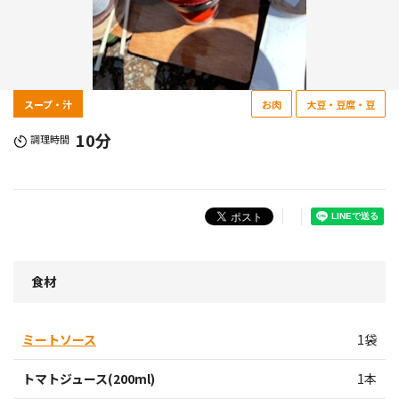
スープ・汁
お肉
大豆・豆腐・豆
10分
調理時間
食材
ミートソース
1袋
トマトジュース(200ml)
1本