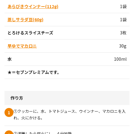
あらびきウインナー(112g)
1袋
蒸しサラダ豆(60g)
1袋
とろけるスライスチーズ
3枚
早ゆでマカロニ
30g
水
100ml
★＝セブンプレミアムです。
作り方
①クッカーに、水、トマトジュース、ウインナー、マカロニを入
1
れ、火にかける。
②沸騰したら弱火にし、４分加熱