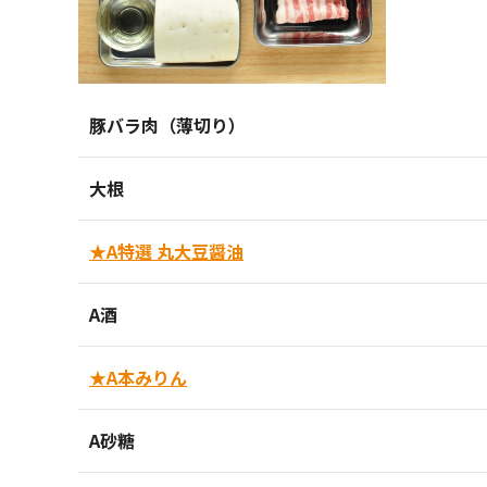
豚バラ肉（薄切り）
大根
★A特選 丸大豆醤油
A酒
★A本みりん
A砂糖