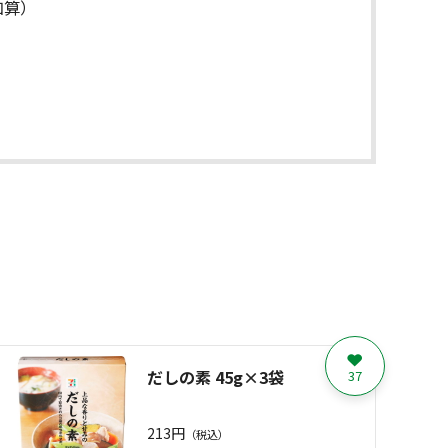
加算）
だしの素 45g×3袋
37
213円
（税込）