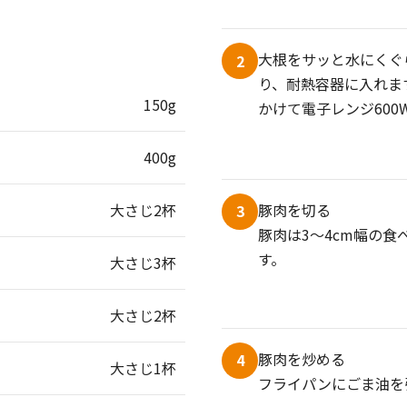
大根をサッと水にくぐ
2
り、耐熱容器に入れま
150g
かけて電子レンジ600
400g
豚肉を切る
大さじ2杯
3
豚肉は3～4cm幅の
す。
大さじ3杯
大さじ2杯
豚肉を炒める
4
大さじ1杯
フライパンにごま油を