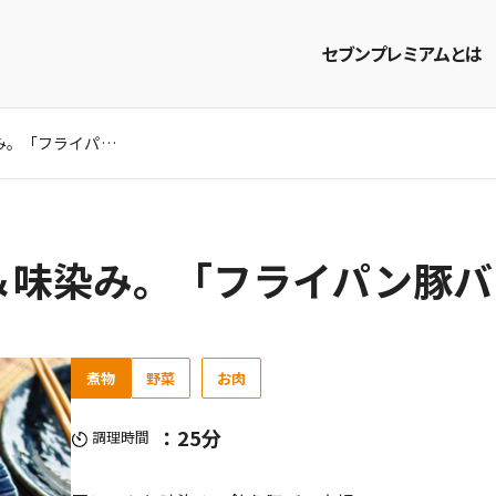
セブンプレミアムとは
レンジ活用で時短＆味染み。「フライパン豚バラ大根」のレシピ
商品を探す
レシピを探す
＆味染み。「フライパン豚バ
煮物
野菜
お肉
：25分
調理時間