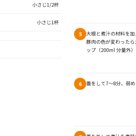
小さじ1/2杯
小さじ1杯
大根と煮汁の材料を加
5
豚肉の色が変わったら
ップ（200ml 分量外
蓋をして7～8分、弱
6