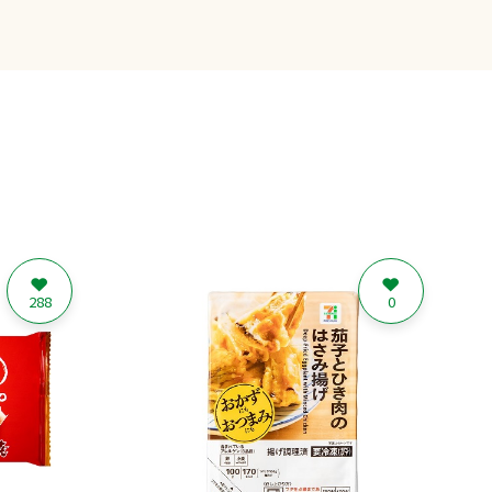
288
0