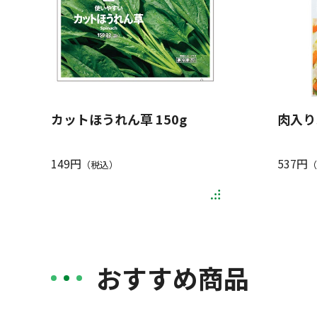
カットほうれん草 150g
肉入り
149円
537円
（税込）
（
おすすめ商品