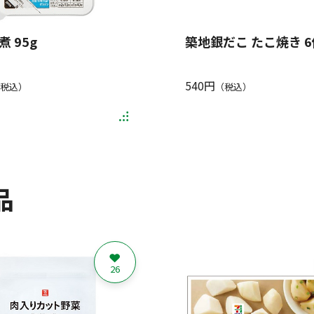
 95g
築地銀だこ たこ焼き 
540円
税込）
（税込）
品
26