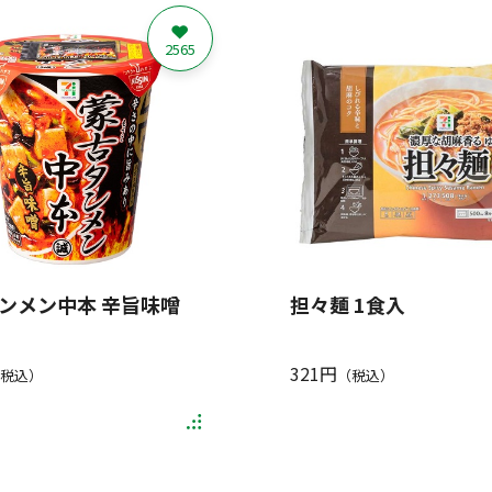
2565
ンメン中本 辛旨味噌
担々麺 1食入
321円
税込）
（税込）