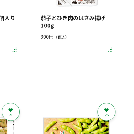
6個入り
茄子とひき肉のはさみ揚げ
100g
300円
（税込）
21
26