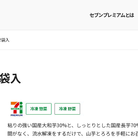
セブンプレミアムとは
2袋入
商品を探す
レシピを探す
2袋入
冷凍 惣菜
冷凍 野菜
粘りの強い国産大和芋30%と、しっとりとした国産長芋7
間がなく、流水解凍をするだけで、山芋とろろを手軽にお