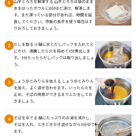
山芋とろろを解凍する 山芋とろろは袋のまま
1
水をはったボウルに6分ほど浸け、解凍しま
す。まだ凍っている部分があれば、時間を延
長してください。市販の長芋を使う場合はす
りおろしておきましょう。
だしを取る 小鍋に水とだしパックを入れて火
2
にかけ、沸騰したら火を弱めて3分煮出しま
す。3分たったらだしパックは取り出しましょ
う。
しょうゆとみりんを加える しょうゆとみりん
3
を加え、よく混ぜ合わせます。いったん火を
止め、そばの用意ができるまでふたをしてお
きましょう。
そばをゆでる 鍋にたっぷりのお湯を沸かし、
4
そばを入れ、ときどきかき混ぜながら3分ゆで
ます。