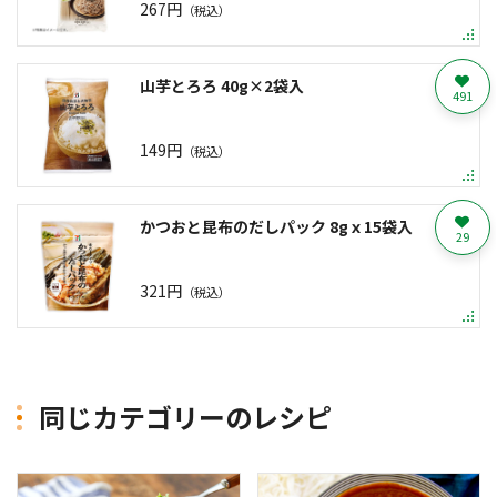
267円
（税込）
山芋とろろ 40g×2袋入
491
149円
（税込）
かつおと昆布のだしパック 8gｘ15袋入
29
321円
（税込）
同じカテゴリーのレシピ