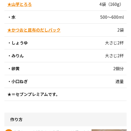
★山芋とろろ
4袋（160g）
・水
500～600ml
★かつおと昆布のだしパック
2袋
・しょうゆ
大さじ2杯
・みりん
大さじ2杯
・卵黄
2個分
・小口ねぎ
適量
★＝セブンプレミアムです。
作り方