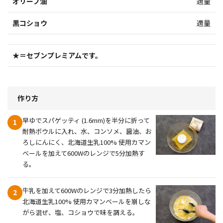
オリーブ油
適量
黒コショウ
適量
★＝セブンプレミアムです。
作り方
早ゆでスパゲッティ (1.6mm)を半分に折って
1
耐熱ボウルに入れ、水、コンソメ、醤油、お
ろしにんにく、北海道生乳100% 使用カマン
ベールを加えて600Wのレンジで5分加熱す
る。
牛乳を加えて600Wのレンジで3分加熱したら
2
北海道生乳100% 使用カマンベールを崩しな
がら混ぜ、塩、コショウで味を調える。