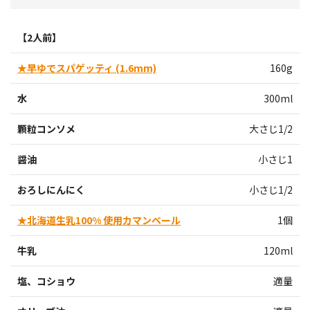
【2人前】
★早ゆでスパゲッティ (1.6mm)
160g
水
300ml
顆粒コンソメ
大さじ1/2
醤油
小さじ1
おろしにんにく
小さじ1/2
★北海道生乳100% 使用カマンベール
1個
牛乳
120ml
塩、コショウ
適量