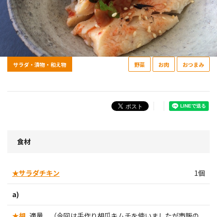
サラダ・漬物・和え物
野菜
お肉
おつまみ
食材
★サラダチキン
1個
a)
★胡
適量 （今回は手作り胡瓜キムチを使いましたが市販の