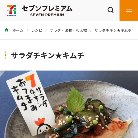
ホーム
レシピ
サラダ・漬物・和え物
サラダチキン★キムチ
商品を探す
レシピを探す
サラダチキン★キムチ