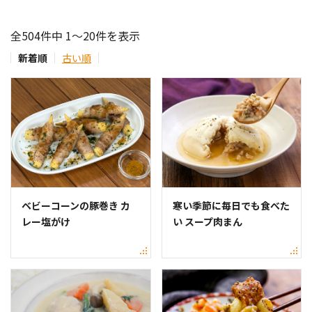
全504件中 1～20件を表示
新着順
古い順
ベビーコーンの豚巻き カ
寒い季節に毎日でも食べた
レー塩がけ
い スープ肉まん