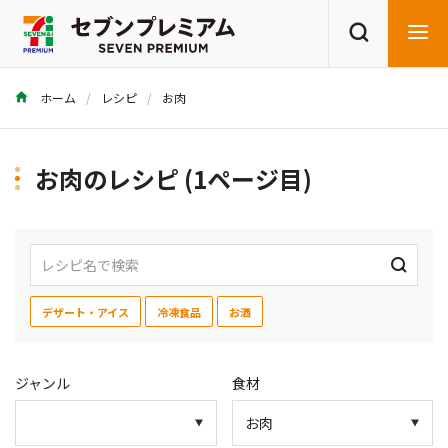
ホーム
レシピ
お肉
商品を探す
レシピを探す
お肉のレシピ (1ページ目)
デザート・アイス
冷凍食品
お酒
ジャンル
食材