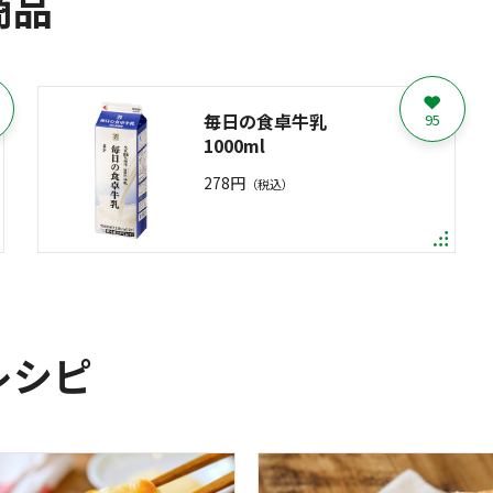
商品
毎日の食卓牛乳
95
1000ml
278円
（税込）
レシピ