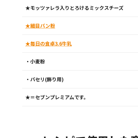
★モッツァレラ入りとろけるミックスチーズ
★細目パン粉
★毎日の食卓3.6牛乳
・小麦粉
・パセリ(飾り用)
★＝セブンプレミアムです。