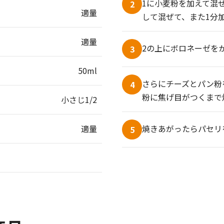
1に小麦粉を加えて混
2
適量
して混ぜて、また1分
適量
2の上にボロネーゼを
3
50ml
さらにチーズとパン粉
4
粉に焦げ目がつくまで焼
小さじ1/2
適量
焼きあがったらパセリ
5