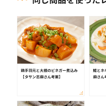
鶏手羽元と大根のビネガー煮込み
鱈とネ
【タサン志麻さん考案】
麻さん