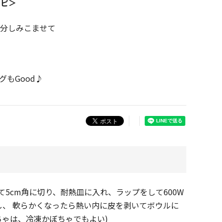
シピ＞
分しみこませて
もGood♪
5cm角に切り、耐熱皿に入れ、ラップをして600W
し、 軟らかくなったら熱い内に皮を剥いてボウルに
ちゃは、冷凍かぼちゃでもよい)