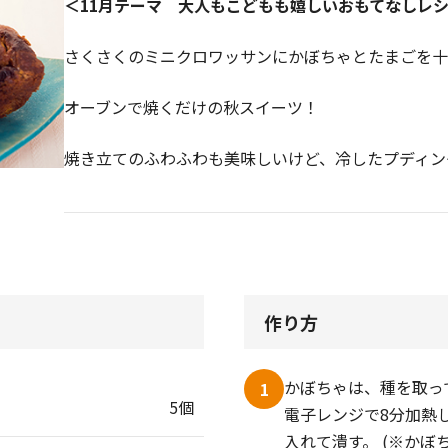
＜11月テーマ 大人もこどもも嬉しいおもてなしレ
さくさくのミニクロワッサンにかぼちゃとたまごを十
オーブンで焼くだけの秋スイーツ！
焼き立てのふわふわも美味しいけど、冷したプディング
作り方
かぼちゃは、種を取って
1
5個
電子レンジで8分加熱
入れて潰す。 (※かぼ