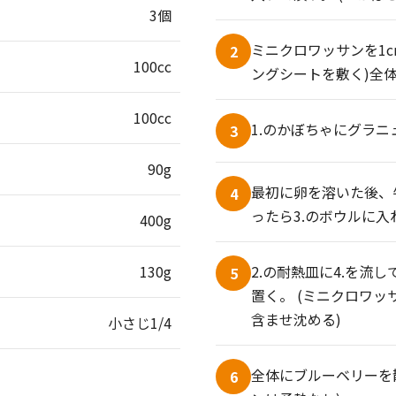
3個
ミニクロワッサンを1
2
100cc
ングシートを敷く)全
100cc
1.のかぼちゃにグラ
3
90g
最初に卵を溶いた後、
4
ったら3.のボウルに
400g
130g
2.の耐熱皿に4.を流
5
置く。 (ミニクロワ
含ませ沈める)
小さじ1/4
全体にブルーベリーを散
6