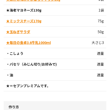
★海老マヨネーズ130g
1袋
★ミックスチーズ170g
75g
★玉ねぎサラダ
50g
★毎日の食卓3.6牛乳1000ml
大さじ3
・こしょう
適量
・パセリ（みじん切り/お好みで)
適量
・油
適量
★＝セブンプレミアムです。
作り方