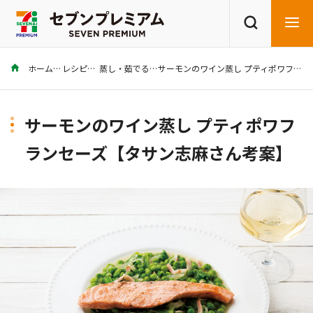
ホーム
レシピ
蒸し・茹でる
サーモンのワイン蒸し プティポワフランセーズ【タサン志麻さん考案】
商品を探す
レシピを探す
サーモンのワイン蒸し プティポワフ
ランセーズ【タサン志麻さん考案】