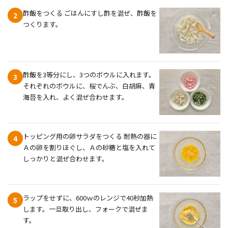
酢飯をつくる ごはんにすし酢を混ぜ、酢飯を
2
つくります。
酢飯を3等分にし、3つのボウルに入れます。
3
それぞれのボウルに、桜でんぶ、白胡麻、青
海苔を入れ、よく混ぜ合わせます。
トッピング用の卵サラダをつくる 耐熱の器に
4
Ａの卵を割りほぐし、Ａの砂糖と塩を入れて
しっかりと混ぜ合わせます。
ラップをせずに、600ｗのレンジで40秒加熱
5
します。一旦取り出し、フォークで混ぜま
す。