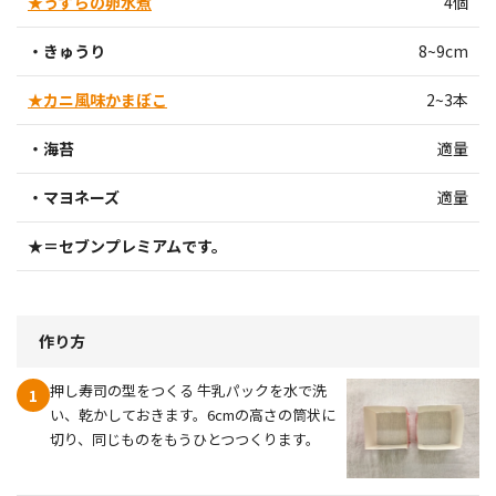
★うずらの卵水煮
4個
・きゅうり
8~9cm
★カニ風味かまぼこ
2~3本
・海苔
適量
・マヨネーズ
適量
★＝セブンプレミアムです。
作り方
押し寿司の型をつくる 牛乳パックを水で洗
1
い、乾かしておきます。6cmの高さの筒状に
切り、同じものをもうひとつつくります。