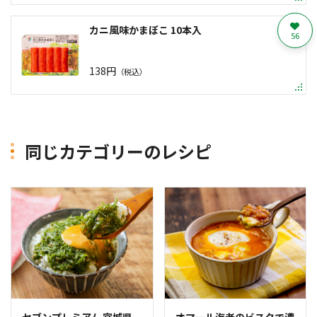
カニ風味かまぼこ 10本入
56
138円
（税込）
同じカテゴリーのレシピ
セブンプレミアム 宮城県
オマール海老のビスクで濃