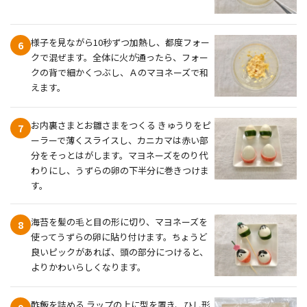
様子を見ながら10秒ずつ加熱し、都度フォー
6
クで混ぜます。全体に火が通ったら、フォー
クの背で細かくつぶし、Ａのマヨネーズで和
えます。
お内裏さまとお雛さまをつくる きゅうりをピ
7
ーラーで薄くスライスし、カニカマは赤い部
分をそっとはがします。マヨネーズをのり代
わりにし、うずらの卵の下半分に巻きつけま
す。
海苔を髪の毛と目の形に切り、マヨネーズを
8
使ってうずらの卵に貼り付けます。ちょうど
良いピックがあれば、頭の部分につけると、
よりかわいらしくなります。
酢飯を詰める ラップの上に型を置き、ひし形