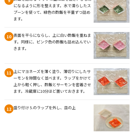
9
になるように形を整えます。水で濡らしたス
プーンを使って、緑色の酢飯を半量ずつ詰め
ます。
表面を平らにならし、上に白い酢飯を重ねま
10
す。同様に、ピンク色の酢飯も詰め込んでい
きます。
上にマヨネーズを薄く塗り、薄切りにしたサ
11
ーモンを隙間なく並べます。ラップをかけて
上から軽く押し、酢飯とサーモンを密着させ
ます。冷蔵庫に10分ほど置いておきます。
盛り付け 5.のラップを外し、皿の上
12