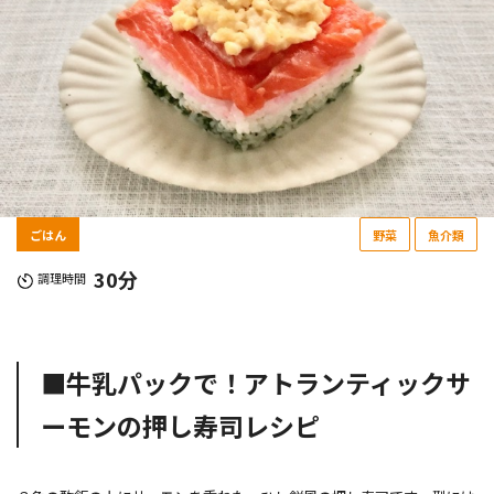
ごはん
野菜
魚介類
30分
調理時間
■牛乳パックで！アトランティックサ
ーモンの押し寿司レシピ