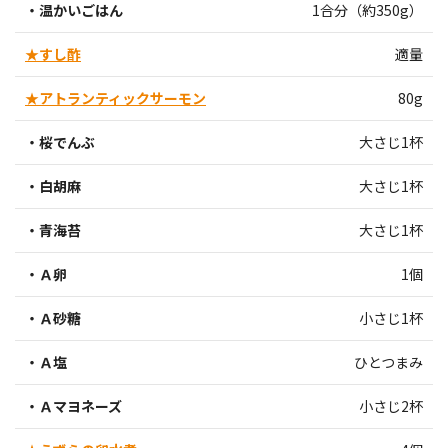
・温かいごはん
1合分（約350g）
★すし酢
適量
★アトランティックサーモン
80g
・桜でんぶ
大さじ1杯
・白胡麻
大さじ1杯
・青海苔
大さじ1杯
・Ａ卵
1個
・Ａ砂糖
小さじ1杯
・Ａ塩
ひとつまみ
・Ａマヨネーズ
小さじ2杯