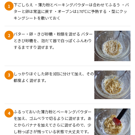
下ごしらえ ・薄力粉とベーキングパウダーは合わせてふるう ・バ
1
ターと卵は常温に戻す ・オーブンは170℃に予熱する ・型にクッ
キングシートを敷いておく
バター・卵・きび砂糖・粉類を混ぜる バター
2
ときび砂糖を、泡だて器で白っぽくふんわり
するまですり混ぜます。
しっかりほぐした卵を3回に分けて加え、その
3
都度よく混ぜます。
ふるっておいた薄力粉とベーキングパウダー
4
を加え、ゴムベラで切るように混ぜます。あ
とからバナナを加えてさらに混ぜるので、少
し粉っぽさが残っている状態で大丈夫です。