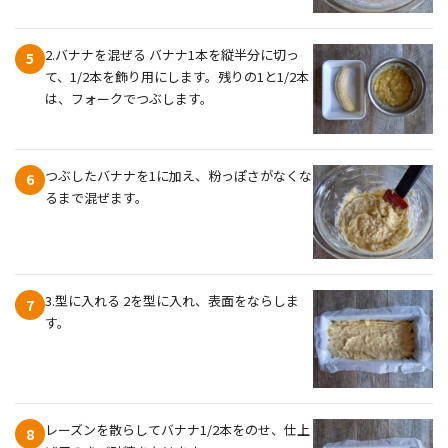
2.バナナを混ぜる バナナ1本を縦半分に切っ
5
て、1/2本を飾り用にします。残りの1と1/2本
は、フォークでつぶします。
つぶしたバナナを1に加え、粉っぽさがなくな
6
るまで混ぜます。
3.型に入れる 2を型に入れ、表面をならしま
7
す。
レーズンを散らしてバナナ1/2本をのせ、仕上
8