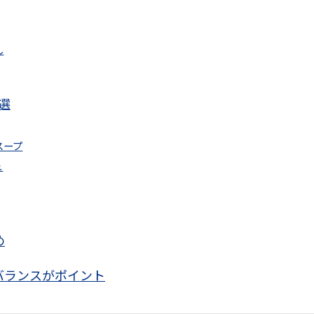
し
選
スープ
ュ
め
バランスがポイント