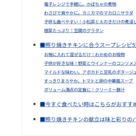
電子レンジで手軽に。かぼちゃの煮物
わさびで爽やかに。カニカマのマカロニサラダ
子供も食べやすい！小松菜とえのきだけの煮浸
根菜たっぷり！豆腐のグラタン
■照り焼きチキンに合うスープレシピ5
お椀に入れて混ぜるだけ！わかめのお吸物
子供が好きな味！野菜とウインナーのコンソメ
マイルドな味わい。アボカドと豆乳のポタージ
すっきりまろやか。トマトと卵の中華風スープ
ボリューム満点の定食に！クリーミー豚汁
■今すぐ食べたい時はこちらがおすす
■照り焼きチキンの献立は味と彩りの