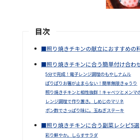
目次
■照り焼きチキンの献立におすすめの
■照り焼きチキンに合う簡単付け合わせ
5分で完成！電子レンジ調理のもやしナムル
ぽりぽりお箸が止まらない！簡単無限きゅうり
照り焼きチキンと相性抜群！キャベツとメンマ
レンジ調理で作り置き。しめじのマリネ
ポン酢でさっぱり味に。玉ねぎステーキ
■照り焼きチキンに合う副菜レシピ5選
彩り鮮やか。しらすサラダ