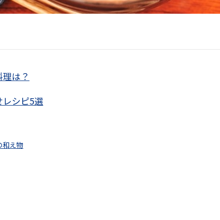
料理は？
レシピ5選
の和え物