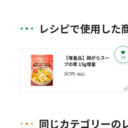
レシピで使用した
【増量品】鶏がらスー
14
プの素 15g増量
267円
（税込）
同じカテゴリーの