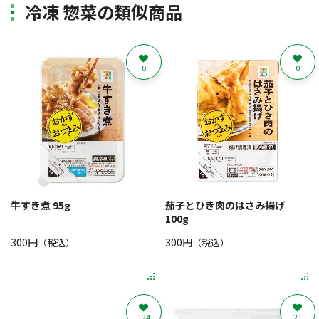
冷凍 惣菜の類似商品
0
0
牛すき煮 95g
茄子とひき肉のはさみ揚げ
100g
300円
300円
（税込）
（税込）
124
21