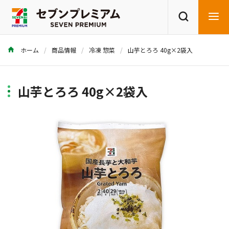
ホーム
商品情報
冷凍 惣菜
山芋とろろ 40g×2袋入
商品を探す
レシピを探す
山芋とろろ 40g×2袋入