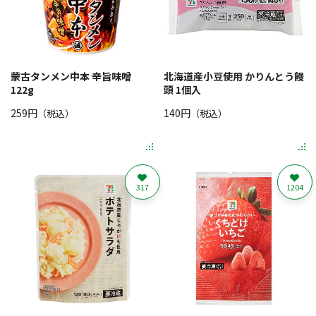
蒙古タンメン中本 辛旨味噌
北海道産小豆使用 かりんとう饅
122g
頭 1個入
259円
140円
（税込）
（税込）
317
1204