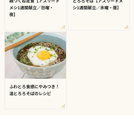
鶏つくね定食【アスリート
とろろそば【アスリートメ
メシ1週間献立／日曜・
シ1週間献立／水曜・昼】
夜】
ふわとろ食感にやみつき！
温とろろそばのレシピ